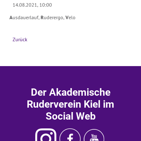
14.08.2021, 10:00
Absenden
A
usdauerlauf,
R
uderergo,
V
elo
Zurück
Der Akademische
Ruderverein Kiel im
Social Web
Instagram
Ruderverein
Ruderverein
Akademischer
Kiel
Kiel