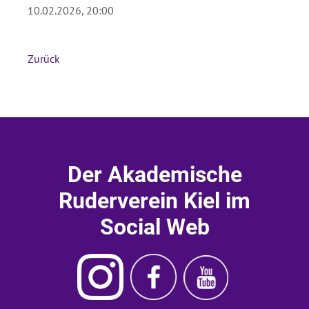
10.02.2026, 20:00
Absenden
Zurück
Der Akademische
Ruderverein Kiel im
Social Web
Instagram
Ruderverein
Ruderverein
Akademischer
Kiel
Kiel
Ruderverein
Facebook
Youtube
Kiel