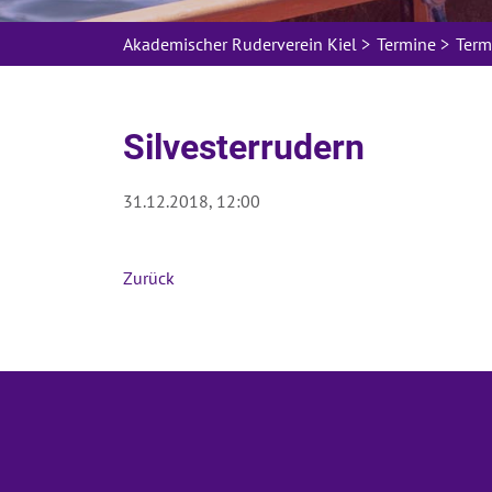
Hier bestätige ich, dass ich die ARV 
Mail Adresse gesendet bekommen möcht
Akademischer Ruderverein Kiel
>
Termine
>
Term
Absenden
Silvesterrudern
31.12.2018, 12:00
Zurück