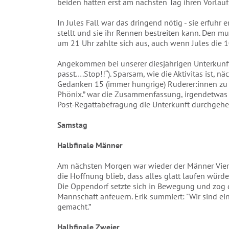
beiden hatten erst am nächsten Tag ihren Vorlauf
In Jules Fall war das dringend nötig - sie erfuhr
stellt und sie ihr Rennen bestreiten kann. Den m
um 21 Uhr zahlte sich aus, auch wenn Jules die
Angekommen bei unserer diesjährigen Unterkunft,
passt….Stop!!“). Sparsam, wie die Aktivitas ist, nä
Gedanken 15 (immer hungrige) Ruderer:innen zu
Phönix.” war die Zusammenfassung, irgendetwas w
Post-Regattabefragung die Unterkunft durchgehe
Samstag
Halbfinale Männer
Am nächsten Morgen war wieder der Männer Viere
die Hoffnung blieb, dass alles glatt laufen würde
Die Oppendorf setzte sich in Bewegung und zog 
Mannschaft anfeuern. Erik summiert: "Wir sind ei
gemacht.”
Halbfinale Zweier