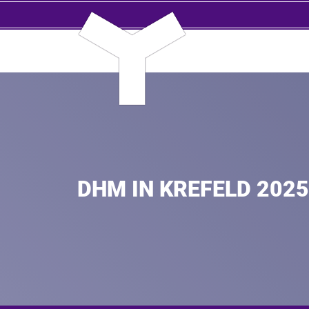
DHM IN KREFELD 2025
Pflichtfeld
Name
*
Pflichtfeld
E-Mail Adresse
*