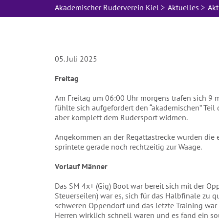
Hier bestätige ich, dass ich die ARV 
Akademischer Ruderverein Kiel
>
Aktuelles
>
Akt
Mail Adresse gesendet bekommen möcht
Absenden
05. Juli 2025
Freitag
Am Freitag um 06:00 Uhr morgens trafen sich 9 
fühlte sich aufgefordert den “akademischen” Teil
aber komplett dem Rudersport widmen.
Angekommen an der Regattastrecke wurden die er
sprintete gerade noch rechtzeitig zur Waage.
Vorlauf Männer
Das SM 4x+ (Gig) Boot war bereit sich mit der Opp
Steuerseilen) war es, sich für das Halbfinale zu 
schweren Oppendorf und das letzte Training war zw
Herren wirklich schnell waren und es fand ein sou