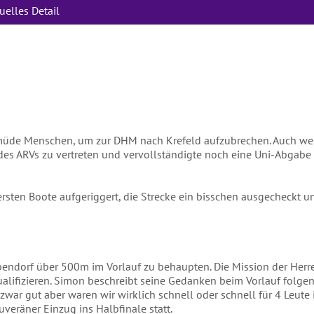
Unterlagen an die oben genannte E-
uelles Detail
e.
müde Menschen, um zur DHM nach Krefeld aufzubrechen. Auch wenn 
 des ARVs zu vertreten und vervollständigte noch eine Uni-Abgabe 
sten Boote aufgeriggert, die Strecke ein bisschen ausgecheckt 
endorf über 500m im Vorlauf zu behaupten. Die Mission der Herren (
qualifizieren. Simon beschreibt seine Gedanken beim Vorlauf folgen
ar gut aber waren wir wirklich schnell oder schnell für 4 Leute in
veräner Einzug ins Halbfinale statt.