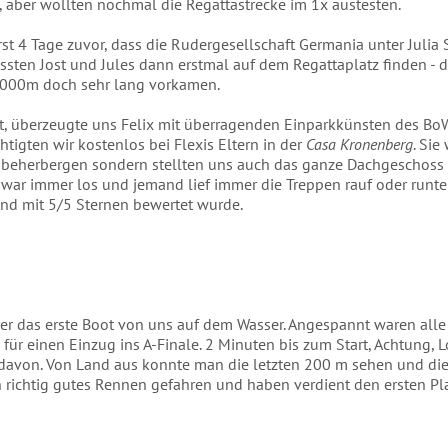
, aber wollten nochmal die Regattastrecke im 1x austesten.
 erst 4 Tage zuvor, dass die Rudergesellschaft Germania unter Juli
ussten Jost und Jules dann erstmal auf dem Regattaplatz finden - d
 1000m doch sehr lang vorkamen.
 überzeugte uns Felix mit überragenden Einparkkünsten des BoWas
chtigten wir kostenlos bei Flexis Eltern in der
Casa Kronenberg
. Si
 beherbergen sondern stellten uns auch das ganze Dachgeschoss
ar immer los und jemand lief immer die Treppen rauf oder runter.
nd mit 5/5 Sternen bewertet wurde.
r das erste Boot von uns auf dem Wasser. Angespannt waren alle
 für einen Einzug ins A-Finale. 2 Minuten bis zum Start, Achtung, L
davon. Von Land aus konnte man die letzten 200 m sehen und di
n richtig gutes Rennen gefahren und haben verdient den ersten Pl