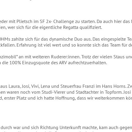
er mit Plietsch im SF 2x- Challenge zu starten. Da auch hier das
n, wer sich für die eigentliche Regatta qualifiziert.
HMs zahlte sich für das dynamische Duo aus. Das eingespielte Te
fallen. Erfahrung ist viel wert und so konnte sich das Team für d
imobil” an mit weiteren Ruderer:innen. Trotz der vielen Staus un
m die 100% Einzugsquote des ARV aufrechtzuerhalten.
aus Laura, Josi, Vivi, Lena und Steuerfrau Franzi im Hans Horns. Zw
en waren noch vom Studi-Vierer und Stadtachter in Topform. Josi
, erster Platz und ich hatte Hoffnung, dass wir weiterkommen k
rch war und sich Richtung Unterkunft machte, kam auch gegen 19