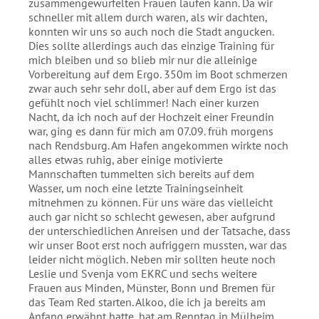
zusammengewürfelten Frauen laufen kann. Da wir
schneller mit allem durch waren, als wir dachten,
konnten wir uns so auch noch die Stadt angucken.
Dies sollte allerdings auch das einzige Training für
mich bleiben und so blieb mir nur die alleinige
Vorbereitung auf dem Ergo. 350m im Boot schmerzen
zwar auch sehr sehr doll, aber auf dem Ergo ist das
gefühlt noch viel schlimmer! Nach einer kurzen
Nacht, da ich noch auf der Hochzeit einer Freundin
war, ging es dann für mich am 07.09. früh morgens
nach Rendsburg. Am Hafen angekommen wirkte noch
alles etwas ruhig, aber einige motivierte
Mannschaften tummelten sich bereits auf dem
Wasser, um noch eine letzte Trainingseinheit
mitnehmen zu können. Für uns wäre das vielleicht
auch gar nicht so schlecht gewesen, aber aufgrund
der unterschiedlichen Anreisen und der Tatsache, dass
wir unser Boot erst noch aufriggern mussten, war das
leider nicht möglich. Neben mir sollten heute noch
Leslie und Svenja vom EKRC und sechs weitere
Frauen aus Minden, Münster, Bonn und Bremen für
das Team Red starten. Alkoo, die ich ja bereits am
Anfang erwähnt hatte, hat am Renntag in Mülheim