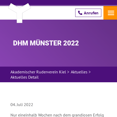
Anrufen
Schreib uns!
DHM MÜNSTER 2022
Pflichtfeld
Name
*
Akademischer Ruderverein Kiel
>
Aktuelles
>
Pflichtfeld
E-Mail Adresse
*
Aktuelles Detail
Hier bestätige ich, dass ich die ARV
Unterlagen an die oben genannte E-Mail
04. Juli 2022
Adresse gesendet bekommen möchte.
Nur eineinhalb Wochen nach dem grandiosen Erfolg