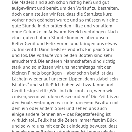
Die Mädels sind auch schon richtig heiß und gut
aufgewärmt und bereit, um den Vorlauf zu bestreiten,
doch dann stellen wir fest, dass die Startliste kurz
vorher noch geändert wurde und so müssen wir eine
gute Stunde in der brütenden Hitze und vor allem
ohne Getränke im Aufwärm-Bereich verbringen. Nach
einer guten halben Stunde kommen aber unsere
Retter Gerrit und Felix vorbei und bringen uns etwas
zu trinken!!!! Dann heißt es endlich: Ein paar Starts
und los. Die Vorläufe von beiden Booten sind sehr
ernüchternd. Die anderen Mannschaften sind richtig
stark und so müssen wir uns nachmittags mit den
kleinen Finals begnügen – aber schon bald ist das
Lächeln wieder auf unseren Lippen, denn „dabei sein
ist alles“ und schließlich haben wir bzw. Janne und
Gerrit festgestellt: „Wir sind die coolsten, wenn wir
cruisen, wenn wir übern Aasee rudern!“ Die Zeit bis zu
den Finals verbringen wir unter unserem Pavillon mit
dem ein oder andern Spiel und sehen uns auch
einige andere Rennen an – das Regattafeeling ist
wirklich toll. Feliix hat die Zeiten immer fest im Blick
und so wird uns mit der Zeit eindeutig bewusst, dass
hier ein neuer Ruderwart geboren ist. Immer wieder