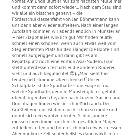
vorhat. Am Ende läuft er nur zum nächsten Mülleimer
und kommt dann sofort wieder… Nach dem Stau sind
wir alle ein bisschen genervt – die
Förderschulklassenfahrt von Jan Böhmermann kann
uns dann aber wieder aufheitern. Nach einer langen
Autofahrt kommen wir abends endlich in Münster an
– hier klappt alles wirklich gut. Wir finden relativ
schnell einen schönen, wenn auch etwas weit vom
Steg entfernten Platz für den Hänger. Die Boote sind
schnell aufgeriggert und dann gibt es am
Regattaplatz noch eine Portion Asia-Nudeln. Liam
stellt unterdessen fest (als er die anderen Ruderer
sieht und auch begutachtet 😊): „Man sieht hier
tendenziell stramme Oberschenkel!“ Unser
Schlafplatz ist die Sporthalle – die Frage ist nur
welche Sporthalle, denn in Münster gibt es gefühlt
überall irgendwelche, aber nach kurzem Suchen und
Durchfragen finden wir sie schließlich auch. Der
Großteil von uns ist dann auch schon so müde und
gönnt sich den wohlverdienten Schlaf, andere
müssen ihren immer noch nicht gesättigten Magen
zufriedenstellen und holen sich noch etwas zu essen.
Aber nur kurze Zeit später heißt es dann wirklich für