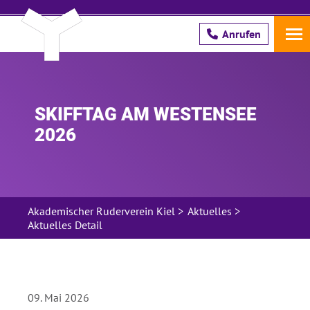
Anrufen
Schreib uns!
SKIFFTAG AM WESTENSEE
2026
Pflichtfeld
Name
*
Pflichtfeld
E-Mail Adresse
*
Akademischer Ruderverein Kiel
>
Aktuelles
>
Aktuelles Detail
Hier bestätige ich, dass ich die ARV
Unterlagen an die oben genannte E-Mail
Adresse gesendet bekommen möchte.
09. Mai 2026