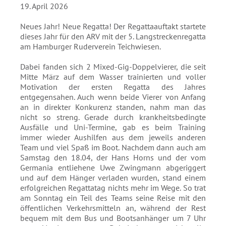
19. April 2026
Absenden
Neues Jahr! Neue Regatta! Der Regattaauftakt startete
dieses Jahr für den ARV mit der 5. Langstreckenregatta
am Hamburger Ruderverein Teichwiesen.
Dabei fanden sich 2 Mixed-Gig-Doppelvierer, die seit
Mitte März auf dem Wasser trainierten und voller
Motivation der ersten Regatta des Jahres
entgegensahen. Auch wenn beide Vierer von Anfang
an in direkter Konkurenz standen, nahm man das
nicht so streng. Gerade durch krankheitsbedingte
Ausfälle und Uni-Termine, gab es beim Training
immer wieder Aushilfen aus dem jeweils anderen
Team und viel Spaß im Boot. Nachdem dann auch am
Samstag den 18.04, der Hans Horns und der vom
Germania entliehene Uwe Zwingmann abgeriggert
und auf dem Hänger verladen wurden, stand einem
erfolgreichen Regattatag nichts mehr im Wege. So trat
am Sonntag ein Teil des Teams seine Reise mit den
öffentlichen Verkehrsmitteln an, während der Rest
bequem mit dem Bus und Bootsanhänger um 7 Uhr