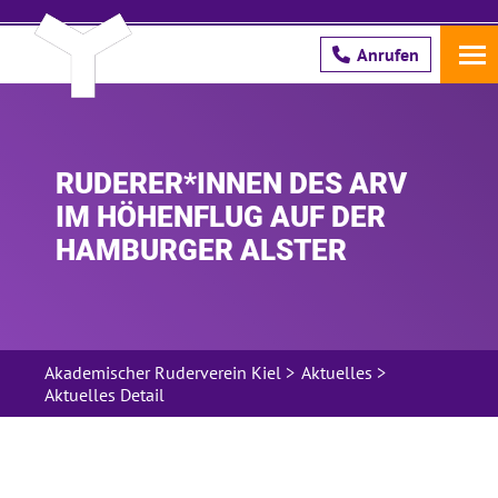
Anrufen
Schreib uns!
RUDERER*INNEN DES ARV
IM HÖHENFLUG AUF DER
Pflichtfeld
Name
*
HAMBURGER ALSTER
Pflichtfeld
E-Mail Adresse
*
Akademischer Ruderverein Kiel
>
Aktuelles
>
Aktuelles Detail
Hier bestätige ich, dass ich die ARV
Unterlagen an die oben genannte E-Mail
Adresse gesendet bekommen möchte.