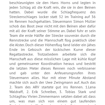
beschleunigten sie den Hans Horns und legten in
jeden Schlag all die Kraft rein, die sie in den Beinen
hatten. Dabei wurde die Schlagfrequenz des
Streckenschlages locker statt 32 im Training auf 36
im Rennen hochgehalten. Steuermann Simon Müller
schob das Boot zwar nicht mit den Beinen aber dafür
mit all der Kraft seiner Stimme an. Dabei fuhr er sein
Team die erste Hälfte der Strecke souverän durch die
Rennstrecke und die Mannschaft flog praktisch über
die Alster. Doch dieser Höhenflug fand leider ein jähes
Ende im Gebüsch der tückischen Kurve dieser
Regattastrecke. Trotzalledem arbeitete sich die
Manschaft aus diese misslichen Lage mit kühle Kopf
und gemeinsamer Koordination heraus und bestritt
die letzten Meter dieses Rennen noch verbissener
und gab unter den Anfeuerungsrufen ihres
Steuermann alles. Nur mit einer Minute Abstand
machte sich auch der Uwe Zwingmann auf. Auch das
2. Team des ARV startete gut ins Rennen. 1.Lena
Waldraff, 2. Erik Schreiber, 3. Tobias Stark und
Schlagfrau Vivien Zimmermann setzten dabei all dass
um, was man sich von einem gut laufenden