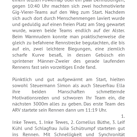
gegen 10:40 Uhr machten sich zwei hochmotivierte
Gig-Vierer-Teams auf den Weg zum Start. Nachdem
sich auch dort durch Menschenmengen laviert wurde
und geduldig auf einen freien Platz am Steg gewartet
wurde, waren beide Teams endlich auf der Alster.
Beim Warmrudern konnte man praktischerweise die
gleich zu befahrene Rennstrecke begutachten, die bis
auf ein, zwei leichtere Biegungen, eine ziemlich
scharfe Kurve besaß, in dessen Gebüsch ein
sprintener Männer-Zweier des gerade laufenden
Rennens fast sein vorzeitiges Ende fand.
Pünktlich und gut aufgewärmt am Start, hielten
sowohl Steuermann Simon als auch Steuerfrau Ella
ihre beiden Manschaften schmetternde
Motivationsreden und schworen Ihr Team ein, die
nächsten 3000m alles zu geben. Das erste Team des
ARV startete sein Rennen dann um 11:19 Uhr.
1.
Inke Tewes, 1. Inke Tewes, 2. Cornelius Büthe, 3. Leif
Kühl und Schlagfrau Julia Schütrumpf starteten gut
ins Rennen. Mit Schnelligkeit und Synchronität