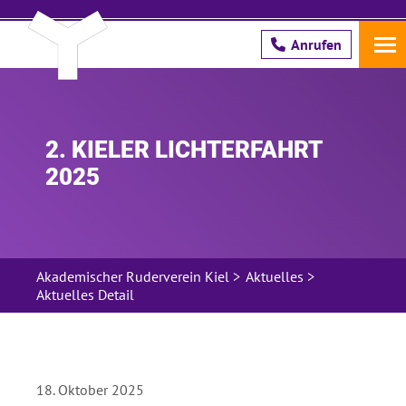
Anrufen
Schreib uns!
2. KIELER LICHTERFAHRT
2025
Pflichtfeld
Name
*
Pflichtfeld
E-Mail Adresse
*
Akademischer Ruderverein Kiel
>
Aktuelles
>
Aktuelles Detail
Hier bestätige ich, dass ich die ARV
Unterlagen an die oben genannte E-Mail
Adresse gesendet bekommen möchte.
18. Oktober 2025